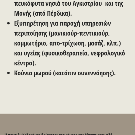
πευκόφυτα νησιά του Αγκιστρίου και της
Μονής (από Πέρδικα).
Εξυπηρέτηση για παροχή υπηρεσιών
περιποίησης (μανικιούρ-πεντικιούρ,
κομμωτήριο, απο-τρίχωση, μασάζ, κλπ.)
και υγείας (φυσικοθεραπεία, νεφρολογικό
κέντρο).
Κούνια μωρού (κατόπιν συνεννόησης).
Η πανσιόν Καλοκέντη βρίσκεται στο κέντρο της Αίγινας στην οδό