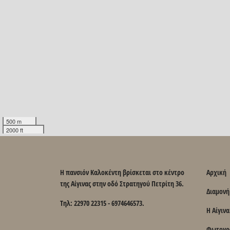
500 m
2000 ft
Η πανσιόν Καλοκέντη βρίσκεται στο κέντρο
Αρχική
της Αίγινας στην οδό Στρατηγού Πετρίτη 36.
Διαμονή
Τηλ: 22970 22315 - 6974646573.
Η Αίγινα
Φωτογρ