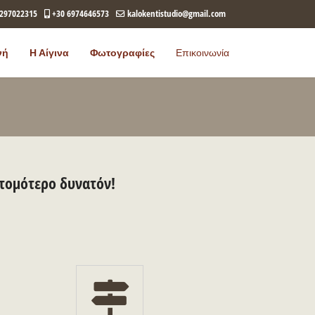
2297022315
+30 6974646573
kalokentistudio@gmail.com
νή
Η Αίγινα
Φωτογραφίες
Επικοινωνία
ντομότερο δυνατόν!