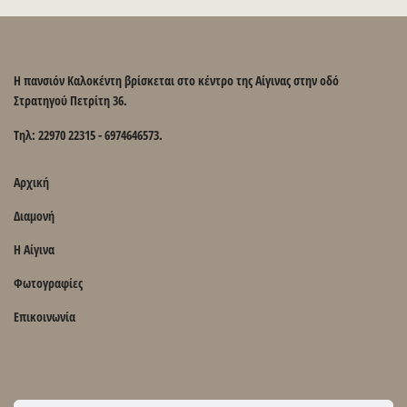
Η πανσιόν Καλοκέντη βρίσκεται στο κέντρο της Αίγινας στην οδό
Στρατηγού Πετρίτη 36.
Τηλ: 22970 22315 - 6974646573.
Αρχική
Διαμονή
Η Αίγινα
Φωτογραφίες
Επικοινωνία